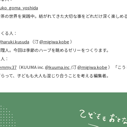
uko_goma_yoshida
お茶の世界を実践中。紡がれてきた大切な事をどれだけ深く楽しめ
つくる人：
haruki.kusuda
（汀
@migiwa.kobe
）
理人。今回は季節のハーブを眺めるゼリーをつくります。
る人：
emmy.37
（KUUMA inc.
@kuuma.inc
/汀
@migiwa.kobe
） 「こ
ぱらって、子どもも大人も混じり合うことを考える編集者。