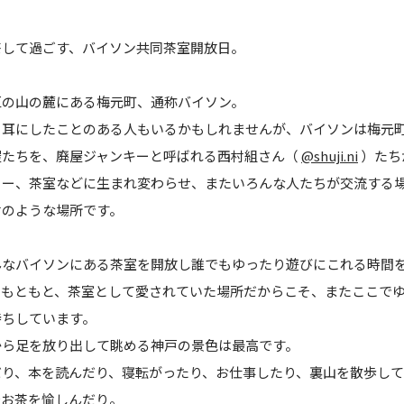
茶して過ごす、バイソン共同茶室開放日。
区の山の麓にある梅元町、通称バイソン。
耳にしたことのある人もいるかもしれませんが、バイソンは梅元町
屋たちを、廃屋ジャンキーと呼ばれる西村組さん（
@shuji.ni
）たち
リー、茶室などに生まれ変わらせ、またいろんな人たちが交流する
村のような場所です。
んなバイソンにある茶室を開放し誰でもゆったり遊びにこれる時間
。もともと、茶室として愛されていた場所だからこそ、またここで
待ちしています。
から足を放り出して眺める神戸の景色は最高です。
だり、本を読んだり、寝転がったり、お仕事したり、裏山を散歩し
服お茶を愉しんだり。