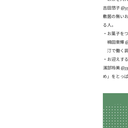
吉田悠子
@y
敷居の無い
る人。
・お菓子を
楠田東輝
@
汀で働く調
・お迎えす
濱部玲美
@r
め」をとっ