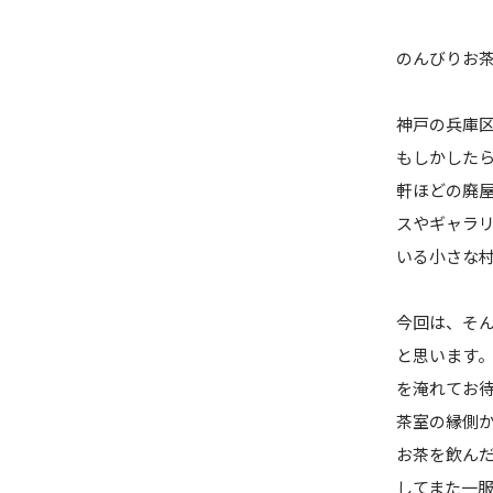
のんびりお
神戸の兵庫
もしかしたら
軒ほどの廃
スやギャラ
いる小さな
今回は、そ
と思います
を淹れてお
茶室の縁側
お茶を飲ん
してまた一