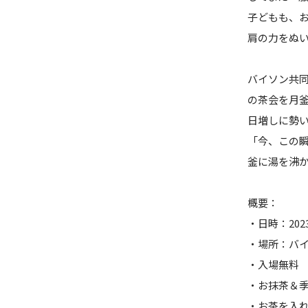
子どもも、
肩の力をぬ
バイソン共同
の茶会を月釜
日増しに勢
「今、この
釜に湯を沸
概要：
・日時：2023
・場所：バイ
・入場無料
・お抹茶＆季
・お茶を入